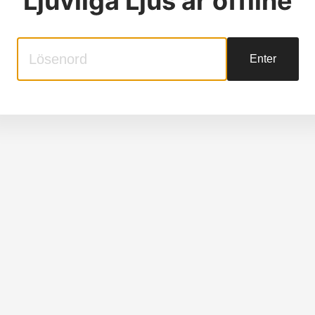
Ljuvliga Ljus
är offline
Enter