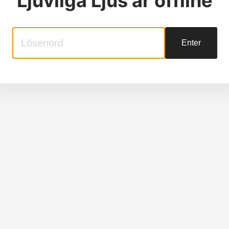
Ljuvliga Ljus
är offline
Enter