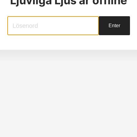
Ljuvliga Ljus
är offline
Enter