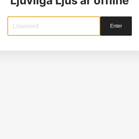
Ljuvliga Ljus
är offline
Enter